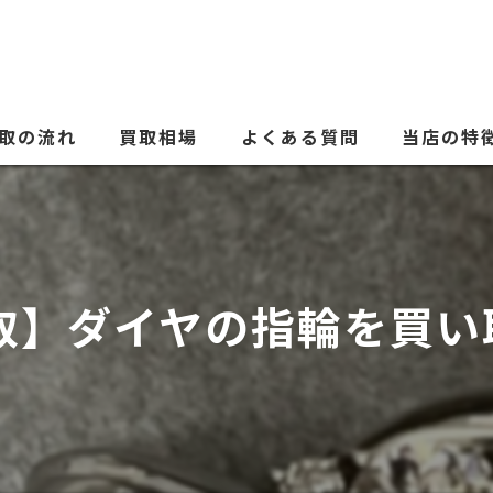
取の流れ
買取相場
よくある質問
当店の特
ブランド品
貴金属
取】ダイヤの指輪を買い
時計
金券
古銭
電化製品