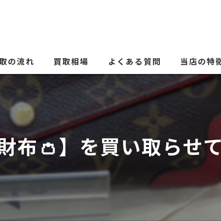
取の流れ
買取相場
よくある質問
当店の特
ブランド品
貴金属
財布👛】を買い取らせて
時計
金券
古銭
電化製品