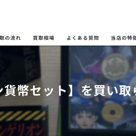
取の流れ
買取相場
よくある質問
当店の特
ブランド品
貴金属
ン貨幣セット】を買い取ら
時計
金券
古銭
電化製品